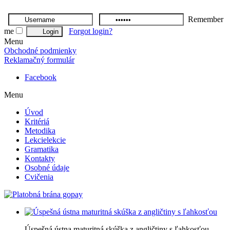
Remember
me
Forgot login?
Menu
Obchodné podmienky
Reklamačný formulár
Facebook
Menu
Úvod
Kritériá
Metodika
Lekcie
lekcie
Gramatika
Kontakty
Osobné údaje
Cvičenia
Úspešná ústna maturitná skúška z angličtiny s ľahkosťou