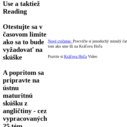
Use
a taktiež
Reading
Otestujte sa v
časovom limite
ako sa to bude
Nové cvičenie:
Precvičte si jenoduchý minulý čas
tom ako sme šli na Kráľovu Hoľu
vyžadovať na
skúške
Pozrite si:
Kráľova Hoľa
Video
A popritom sa
pripravte na
ústnu
maturitnú
skúšku
z
angličtiny - cez
vypracovaných
25 tém