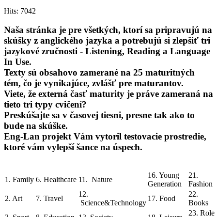
Hits: 7042
Naša stránka je pre všetkých, ktorí sa pripravujú na
skúšky z anglického jazyka a potrebujú si zlepšiť tri
jazykové zručnosti - Listening, Reading a Language
In Use.
Texty sú obsahovo zamerané na 25 maturitných
tém, čo je vynikajúce, zvlášť pre maturantov.
Viete, že externá časť maturity je práve zameraná na
tieto tri typy cvičení?
Preskúšajte sa v časovej tiesni, presne tak ako to
bude na skúške.
Eng-Lan projekt Vám vytoril testovacie prostredie,
ktoré vám vylepší šance na úspech.
16. Young
21.
1. Family
6. Healthcare
11. Nature
Generation
Fashion
12.
22.
2. Art
7. Travel
17. Food
Science&Technology
Books
23. Role