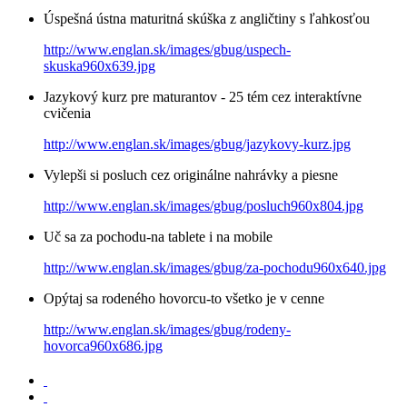
Úspešná ústna maturitná skúška z angličtiny s ľahkosťou
http://www.englan.sk/images/gbug/uspech-
skuska960x639.jpg
Jazykový kurz pre maturantov - 25 tém cez interaktívne
cvičenia
http://www.englan.sk/images/gbug/jazykovy-kurz.jpg
Vylepši si posluch cez originálne nahrávky a piesne
http://www.englan.sk/images/gbug/posluch960x804.jpg
Uč sa za pochodu-na tablete i na mobile
http://www.englan.sk/images/gbug/za-pochodu960x640.jpg
Opýtaj sa rodeného hovorcu-to všetko je v cenne
http://www.englan.sk/images/gbug/rodeny-
hovorca960x686.jpg