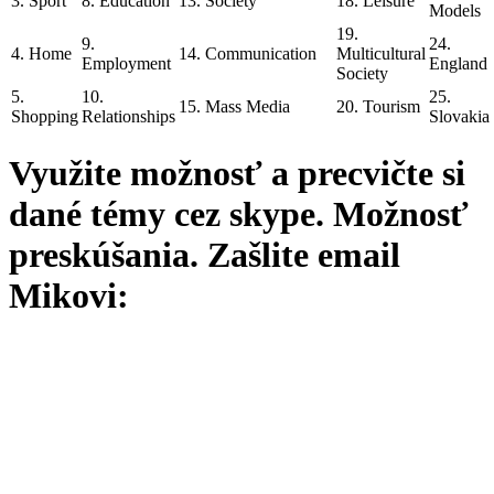
3. Sport
8. Education
13. Society
18. Leisure
Models
19.
9.
24.
4. Home
14. Communication
Multicultural
Employment
England
Society
5.
10.
25.
15. Mass Media
20. Tourism
Shopping
Relationships
Slovakia
Využite možnosť a precvičte si
dané témy cez skype. Možnosť
preskúšania. Zašlite email
Mikovi: