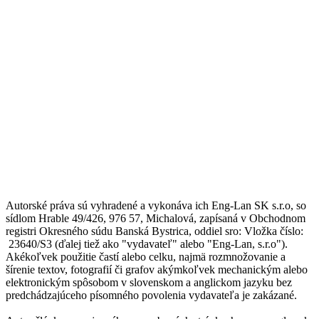
Autorské práva sú vyhradené a vykonáva ich Eng-Lan SK s.r.o, so
sídlom Hrable 49/426, 976 57, Michalová, zapísaná v Obchodnom
registri Okresného súdu Banská Bystrica, oddiel sro: Vložka číslo:
23640/S3 (ďalej tiež ako "vydavateľ" alebo "Eng-Lan, s.r.o").
Akékoľvek použitie častí alebo celku, najmä rozmnožovanie a
šírenie textov, fotografií či grafov akýmkoľvek mechanickým alebo
elektronickým spôsobom v slovenskom a anglickom jazyku bez
predchádzajúceho písomného povolenia vydavateľa je zakázané.