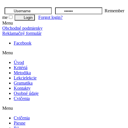
Remember
me
Forgot login?
Menu
Obchodné podmienky
Reklamačný formulár
Facebook
Menu
Úvod
Kritériá
Metodika
Lekcie
lekcie
Gramatika
Kontakty
Osobné údaje
Cvičenia
Menu
Cvičenia
Piesne