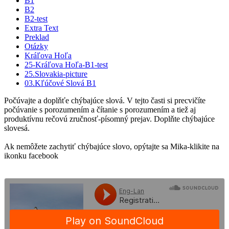
B1
B2
B2-test
Extra Text
Preklad
Otázky
Kráľova Hoľa
25-Kráľova Hoľa-B1-test
25.Slovakia-picture
03.Kľúčové Slová B1
Počúvajte a doplňťe chýbajúce slová. V tejto časti si precvičíte
počúvanie s porozumením a čítanie s porozumením a tiež aj
produktívnu rečovú zručnosť-písomný prejav. Doplňte chýbajúce
slovesá.
Ak nemôžete zachytiť chýbajúce slovo, opýtajte sa Mika-klikite na
ikonku facebook