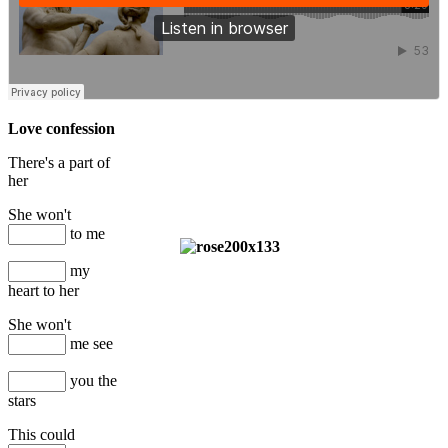
Love confession
There's a part of
her
She won't
to me
my
heart to her
She won't
me see
you the
stars
This could