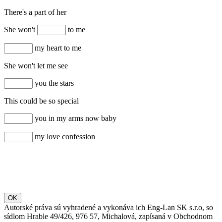
There's a part of her
She won't
to me
my heart to me
She won't let me see
you the stars
This could be so special
you in my arms now baby
my love confession
OK
Autorské práva sú vyhradené a vykonáva ich Eng-Lan SK s.r.o, so
sídlom Hrable 49/426, 976 57, Michalová, zapísaná v Obchodnom