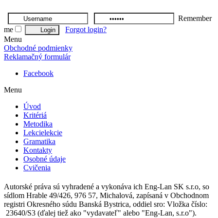
Remember
me
Forgot login?
Menu
Obchodné podmienky
Reklamačný formulár
Facebook
Menu
Úvod
Kritériá
Metodika
Lekcie
lekcie
Gramatika
Kontakty
Osobné údaje
Cvičenia
Autorské práva sú vyhradené a vykonáva ich Eng-Lan SK s.r.o, so
sídlom Hrable 49/426, 976 57, Michalová, zapísaná v Obchodnom
registri Okresného súdu Banská Bystrica, oddiel sro: Vložka číslo:
23640/S3 (ďalej tiež ako "vydavateľ" alebo "Eng-Lan, s.r.o").