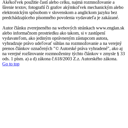
Akékoľvek použitie častí alebo celku, najmä rozmnožovanie a
šírenie textov, fotografií či grafov akýmkoľvek mechanickým alebo
elektronickým spôsobom v slovenskom a anglickom jazyku bez
predchádzajúceho písomného povolenia vydavateľa je zakázané.
Autor článku zverejneného na webových stránkach www.englan.sk
alebo informačnom prostriedku ako takom, si v zastúpení
vydavateľom, ako jediným oprávneným zástupcom autora,
vyhradzuje právo udeľovať súhlas na rozmnožovanie a na verejný
prenos článkov označených "© Autorské práva vyhradené", ako aj
na verejné rozširovanie rozmnoženiny týchto článkov v zmysle § 33
ods. 1 písm. a) a d) zákona č.618/2003 Z.z. Autorského zákona.
Go to top