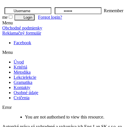
Remember
me
Forgot login?
Menu
Obchodné podmienky
Reklamačný formulár
Facebook
Menu
Úvod
Kritériá
Metodika
Lekcie
lekcie
Gramatika
Kontakty
Osobné údaje
Cvičenia
Error
You are not authorised to view this resource.
Autorské práva sú vyhradené a vykonáva ich Eng-Lan SK s.r.o, so