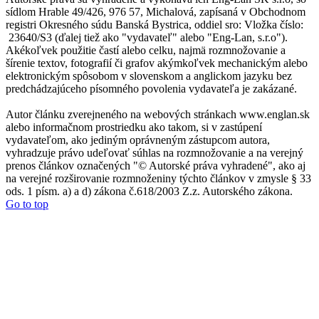
sídlom Hrable 49/426, 976 57, Michalová, zapísaná v Obchodnom
registri Okresného súdu Banská Bystrica, oddiel sro: Vložka číslo:
23640/S3 (ďalej tiež ako "vydavateľ" alebo "Eng-Lan, s.r.o").
Akékoľvek použitie častí alebo celku, najmä rozmnožovanie a
šírenie textov, fotografií či grafov akýmkoľvek mechanickým alebo
elektronickým spôsobom v slovenskom a anglickom jazyku bez
predchádzajúceho písomného povolenia vydavateľa je zakázané.
Autor článku zverejneného na webových stránkach www.englan.sk
alebo informačnom prostriedku ako takom, si v zastúpení
vydavateľom, ako jediným oprávneným zástupcom autora,
vyhradzuje právo udeľovať súhlas na rozmnožovanie a na verejný
prenos článkov označených "© Autorské práva vyhradené", ako aj
na verejné rozširovanie rozmnoženiny týchto článkov v zmysle § 33
ods. 1 písm. a) a d) zákona č.618/2003 Z.z. Autorského zákona.
Go to top